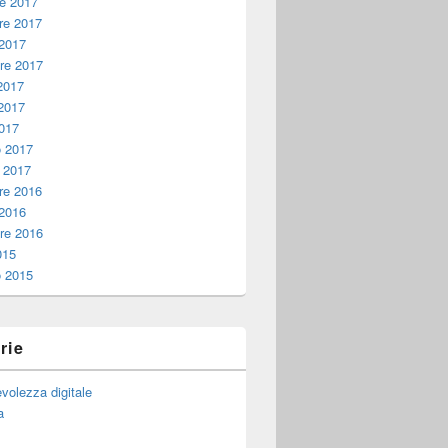
e 2017
e 2017
 2017
re 2017
2017
2017
017
o 2017
 2017
e 2016
 2016
re 2016
015
o 2015
rie
volezza digitale
a