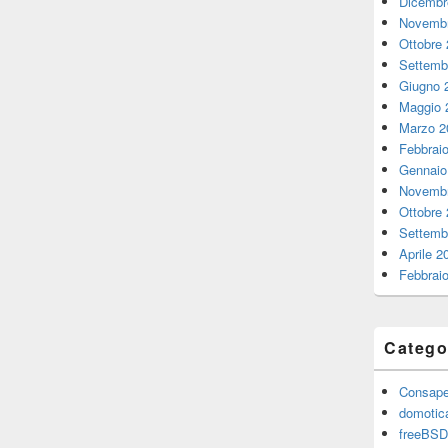
Dicembr
Novembr
Ottobre
Settemb
Giugno 
Maggio 
Marzo 2
Febbrai
Gennaio
Novembr
Ottobre
Settemb
Aprile 2
Febbrai
Catego
Consape
domotic
freeBSD