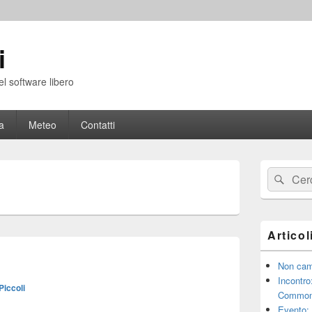
i
el software libero
a
Meteo
Contatti
Area
Cerca:
Cerc
widget
barra
laterale
principale
Articol
Non cam
Incontro
Piccoli
Common
Evento: