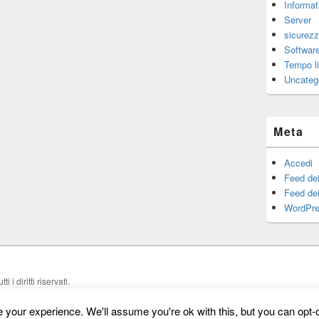
Informat
Server
sicurez
Software
Tempo l
Uncateg
Meta
Accedi
Feed dei
Feed de
WordPre
utti i diritti riservati.
your experience. We'll assume you're ok with this, but you can opt-o