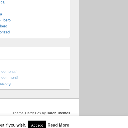
ica
za
 libero
ibero
orized
 contenuti
i commenti
ss.org
Theme: Catch Box by
Catch Themes
ut if you wish.
Read More
Accept