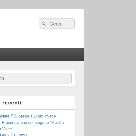
Cerca:
Cerca
a
i recenti
biare PC, passa a Linux invece
: Presentazione del progetto “Mozilla
 Voice”
 Linux Day 2021