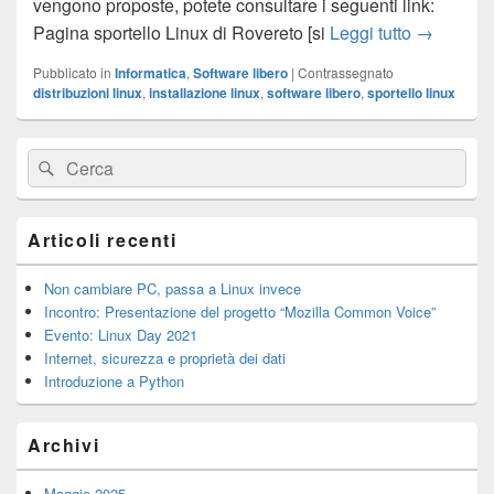
vengono proposte, potete consultare i seguenti link:
Ripresa de
Pagina sportello Linux di Rovereto [si
Leggi tutto
→
Pubblicato in
Informatica
,
Software libero
|
Contrassegnato
distribuzioni linux
,
installazione linux
,
software libero
,
sportello linux
Area
Cerca:
Cerca
widget
barra
laterale
principale
Articoli recenti
Non cambiare PC, passa a Linux invece
Incontro: Presentazione del progetto “Mozilla Common Voice”
Evento: Linux Day 2021
Internet, sicurezza e proprietà dei dati
Introduzione a Python
Archivi
Maggio 2025