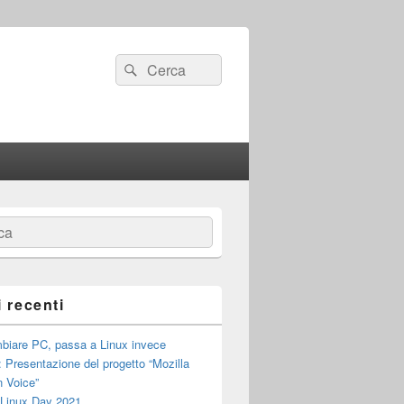
Cerca:
Cerca
a
i recenti
biare PC, passa a Linux invece
: Presentazione del progetto “Mozilla
 Voice”
 Linux Day 2021