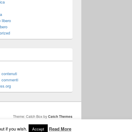
ica
za
 libero
ibero
orized
 contenuti
i commenti
ss.org
Theme: Catch Box by
Catch Themes
ut if you wish.
Read More
Accept