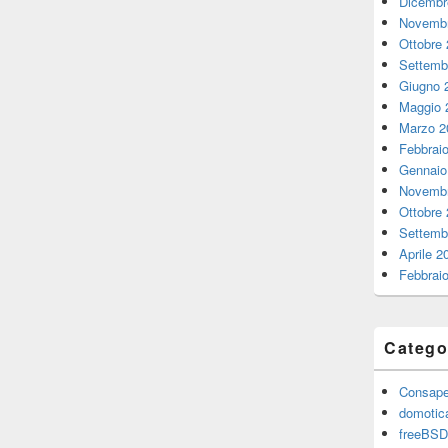
Dicembr
Novembr
Ottobre
Settemb
Giugno 
Maggio 
Marzo 2
Febbrai
Gennaio
Novembr
Ottobre
Settemb
Aprile 2
Febbrai
Catego
Consape
domotic
freeBSD