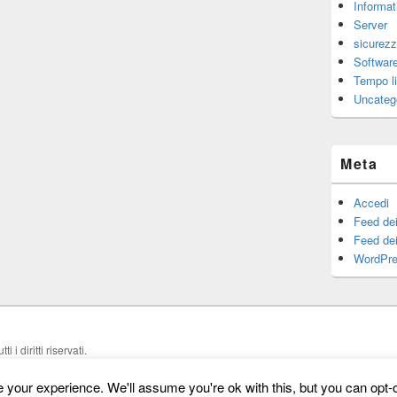
Informat
Server
sicurez
Software
Tempo l
Uncateg
Meta
Accedi
Feed dei
Feed de
WordPre
utti i diritti riservati.
your experience. We'll assume you're ok with this, but you can opt-o