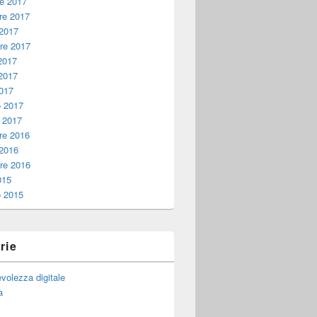
e 2017
e 2017
 2017
re 2017
2017
2017
017
o 2017
 2017
e 2016
 2016
re 2016
015
o 2015
rie
volezza digitale
a