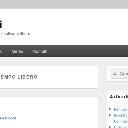
i
el software libero
a
Meteo
Contatti
Area
Cerca:
Cerc
widget
TEMPO LIBERO
barra
laterale
principale
Articol
Non cam
Incontro
le Piccoli
Common
Evento: