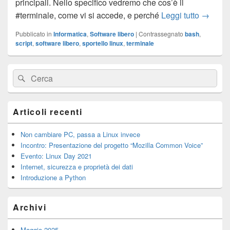
principali. Nello specifico vedremo che cos’è il
Alla sco
#terminale, come vi si accede, e perché
Leggi tutto
→
Pubblicato in
Informatica
,
Software libero
|
Contrassegnato
bash
,
script
,
software libero
,
sportello linux
,
terminale
Area
Cerca:
Cerca
widget
barra
laterale
principale
Articoli recenti
Non cambiare PC, passa a Linux invece
Incontro: Presentazione del progetto “Mozilla Common Voice”
Evento: Linux Day 2021
Internet, sicurezza e proprietà dei dati
Introduzione a Python
Archivi
Maggio 2025