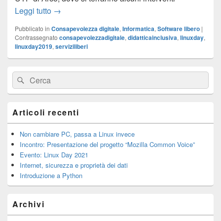
LinuxDay 2019
Leggi tutto
→
Pubblicato in
Consapevolezza digitale
,
Informatica
,
Software libero
|
Contrassegnato
consapevolezzadigitale
,
didatticainclusiva
,
linuxday
,
linuxday2019
,
serviziliberi
Area
Cerca:
Cerca
widget
barra
laterale
principale
Articoli recenti
Non cambiare PC, passa a Linux invece
Incontro: Presentazione del progetto “Mozilla Common Voice”
Evento: Linux Day 2021
Internet, sicurezza e proprietà dei dati
Introduzione a Python
Archivi