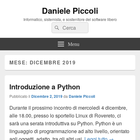
Daniele Piccoli
Informatico, sistemista, e sostenitore del software libero
Cerca:
Cerca
Menu
MESE:
DICEMBRE 2019
Introduzione a Python
Pubblicato il
Dicembre 2, 2019
da
Daniele Piccoli
Durante il prossimo incontro di mercoledì 4 dicembre,
alle 18.00, presso lo sportello Linux di Rovereto, ci
sarà una serata introduttiva su Python. Python è un
linguaggio di programmazione ad alto livello, orientato
Introduzione 
agli oggetti, adatto, tra gli altri usi,
Leggi tutto
→