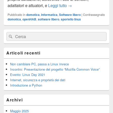
Domotica Open
adattatori e attuatori, e
Leggi tutto
→
Pubblicato in
domotica
,
Informatica
,
Software libero
|
Contrassegnato
domotica
,
openHAB
,
software libero
,
sportello linux
Area
Cerca:
Cerca
widget
barra
laterale
principale
Articoli recenti
Non cambiare PC, passa a Linux invece
Incontro: Presentazione del progetto “Mozilla Common Voice”
Evento: Linux Day 2021
Internet, sicurezza e proprietà dei dati
Introduzione a Python
Archivi
Maggio 2025