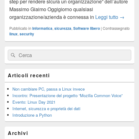
step per rendere sicura un organizzazione” dell’autore
Massimo Giaimo Oggigiorno qualsiasi
Presentaz
organizzazione/azienda è connessa in
Leggi tutto
→
Pubblicato in
Informatica
,
sicurezza
,
Software libero
|
Contrassegnato
linux
,
security
Area
Cerca:
Cerca
widget
barra
laterale
principale
Articoli recenti
Non cambiare PC, passa a Linux invece
Incontro: Presentazione del progetto “Mozilla Common Voice”
Evento: Linux Day 2021
Internet, sicurezza e proprietà dei dati
Introduzione a Python
Archivi