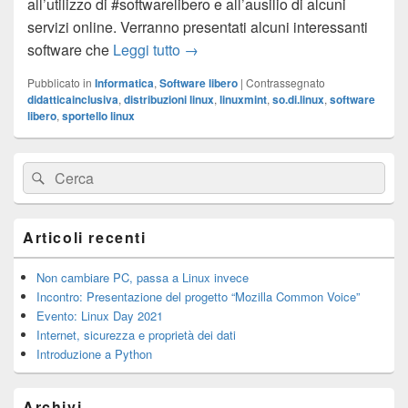
all’utilizzo di #softwarelibero e all’ausilio di alcuni
servizi online. Verranno presentati alcuni interessanti
Didattica inclusiva: software libe
software che
Leggi tutto
→
Pubblicato in
Informatica
,
Software libero
|
Contrassegnato
didatticainclusiva
,
distribuzioni linux
,
linuxmint
,
so.di.linux
,
software
libero
,
sportello linux
Area
Cerca:
Cerca
widget
barra
laterale
principale
Articoli recenti
Non cambiare PC, passa a Linux invece
Incontro: Presentazione del progetto “Mozilla Common Voice”
Evento: Linux Day 2021
Internet, sicurezza e proprietà dei dati
Introduzione a Python
Archivi