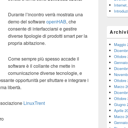
Internet
Introduz
Durante l’incontro verrà mostrata una
demo del software
openHAB
, che
consente di interfacciarsi e gestire
Archiv
diverse tipologie di prodotti smart per la
propria abitazione.
Maggio 
Dicembr
Ottobre
Come sempre più spesso accade il
Gennaio
software è il collante che mette in
Dicembr
comunicazione diverse tecnologie, e
Novembr
sante opportunità per sfruttare e integrare i
Ottobre
Marzo 2
ma libertà.
Dicembr
Ottobre
associazione
LinuxTrent
Giugno 
Aprile 2
Marzo 2
ro
Gennaio