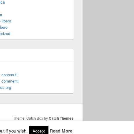
ica
za
 libero
ibero
orized
 contenuti
i commenti
ss.org
Theme: Catch Box by
Catch Themes
ut if you wish.
Read More
Accept