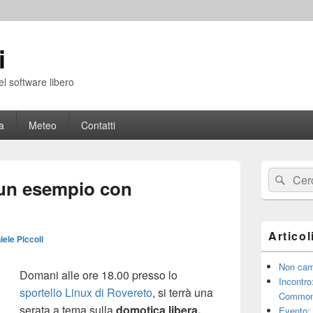
i
el software libero
a
Meteo
Contatti
Area
Cerca:
Cerc
widget
 un esempio con
barra
laterale
principale
Articol
iele Piccoli
Non cam
Domani alle ore 18.00 presso lo
Incontro
sportello Linux di Rovereto
, si terrà una
Common
serata a tema sulla
domotica libera.
Evento: