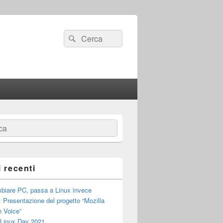
Cerca:
Cerca
a
i recenti
biare PC, passa a Linux invece
: Presentazione del progetto “Mozilla
 Voice”
 Linux Day 2021