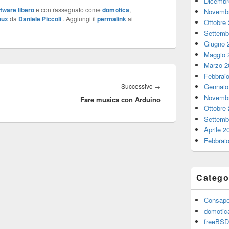
Dicembr
tware libero
e contrassegnato come
domotica
,
Novembr
nux
da
Daniele Piccoli
. Aggiungi il
permalink
ai
Ottobre
Settemb
Giugno 
Maggio 
Marzo 2
Febbrai
Articolo
Successivo
→
Gennaio
Novembr
Fare musica con Arduino
successivo:
Ottobre
Settemb
Aprile 2
Febbrai
Catego
Consape
domotic
freeBSD