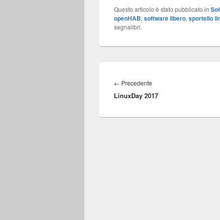
Questo articolo è stato pubblicato in
Sof
openHAB
,
software libero
,
sportello li
segnalibri.
Navigazione
articoli
Articolo
←
Precedente
LinuxDay 2017
precedente: