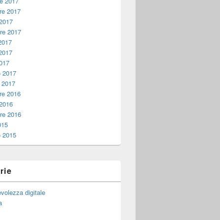
e 2017
e 2017
 2017
re 2017
2017
2017
017
o 2017
 2017
e 2016
 2016
re 2016
015
o 2015
rie
volezza digitale
a