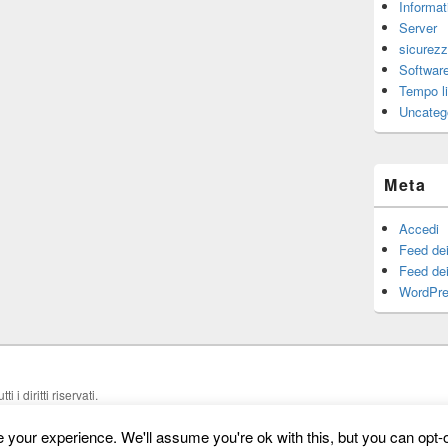
Informat
Server
sicurez
Software
Tempo l
Uncateg
Meta
Accedi
Feed dei
Feed de
WordPre
utti i diritti riservati.
your experience. We'll assume you're ok with this, but you can opt-o